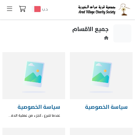
د.ب
جميع الاقسام
سياسة الخصوصية
سياسة الخصوصية
عندما تتبرع ، كجزء من عملية الدفع والتبرع، نقوم بجمع المعلومات الشخصية التي تقدمها لنا مثل اسمك وعنوانك وعنوان بريدك الإلكتروني. قد يتم الإفصاح عن المعلومات التي تم جمعها إلى سلطات إنفاذ القانون أو السلطة القضائية أو غيرهم من المسؤولين الحكوميين ، لأغراض منع أي عملية تتعلق بغسيل الأموال أو تمويل الإرهاب بما يتوافق مع لائحة منع غسل الأموال. لا تحتفظ الجمعية بأي بيانات حساسة تتعلق ببطاقة الإتمان المستخدمة للدفع.