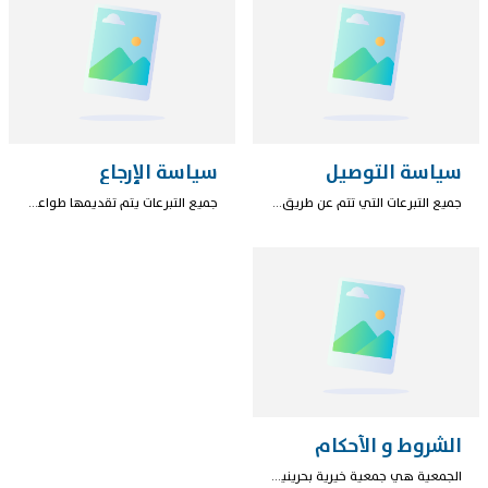
سياسة التوصيل
سياسة الإرجاع
جميع التبرعات التي تتم عن طريق هذه الخدمة يتم تقديمها إلى الجمعية المقيدة في وزارة العمل والتنمية الإجتماعية تحت قيد ، المرخصة لجمع المال وصرفه على الأوجه المحددة طبقا لللإجراءات والسياسات التي يقرها الصندوق ووفق الضوابط المحددة في قوانين مملكة البحرين. سوف يتلقى المتبرعون رسالة الكترونية أو نصية على هاتفه، وتعتبر هذه الرسالة وصلاً للاستلام.
جميع التبرعات يتم تقديمها طواعيةً. جميع التبرعات ستصل إلى مستحقيها وغير مسترجعة إلا إذا تحقق السبب التالي: إذا تبرع المتبرع عن طريق الخطأ أو تم تقديم التبرع بمبلغ غير صحيح أو لم تكن الجمعية الجهة الخيرية التي قصدها المتبرع. في الحالة السابقة، يرجى الاتصال بالجمعية كتابياً في أقرب فرصة ممكنة بحيث لا تتعدى اسبوع من تاريخ المعاملة. تدرس الجمعية إمكانية إرجاع المبالغ المستردة من عدمه بعد التحقق من شخصية المتبرع، ويتم الإرجاع بالطريقة المناسبة (نقداً/ تحويل مصرفي) بحسب ما تراه الجمعية، وفي غضون فترة ثلاثين يوماً من تاريخ توفير البيانات التي تطلبها الجمعية، مخصوما منه أي مصروفات أو رسوم اقتطعت من المبلغ في عملية التبرع، أو تكون لازمة لعملية الإرجاع.
الشروط و الأحكام
الجمعية هي جمعية خيرية بحرينية مقيدة في وزارة العمل والتنمية الإجتماعية تحت قيد ، ومرخصة لجمع المال وصرفه على الأوجه المحددة طبقا لللإجراءات والسياسات التي تقرها ووفق الضوابط المحددة في قوانين مملكة البحرين. تتيح الجمعية خدمة التبرع الإلكتروني تسهيلا على المتبرعين، ويوافق المتبرعون على الأحكام الواردة أدناه: يقر المتبرع عند استخدامه لهذه الخدمة بأهليته القانونية لإجراء التبرعات. يفوض المتبرع مجلس إدارة الجمعية في تحديد إجراءات ومواعيد صرف المال المتبرع به، كما يفوضه بنقل التبرعات من باب إلى آخر إذا كان ذلك لازمًا. سوف تخصم من المبلغ المتبرع به الرسوم الإدارية التي تتطلبها شبكات الصرف الإلكترونية ومصدري البطاقات. يوافق المتبرع على استلام الرسائل النصية والبريد الإلكتروني من الجمعية، مالم يقرر كتابيًا خلاف ذلك. لا تحتفظ الجمعية بأية بيانات خاصة ببطاقة الإئتمان، وأن إجراءات الدفع تتم وفقا للإجراءات المقرة من قبل مصرف البحرين المركزي. لن تكون الجمعية مسؤولة عن ضياع اسم المتبرع وكلمة السر التي استخدمها لإجراء عملية التبرع، أو عن أي معلومة مدخلة غير صحيحة أو أية إساءة استخدام للموقع من قبل المتبرع، والتي قد تشكل مخالفة لقوانين مملكة البحرين. يقر المتبرع أن الأموال التي تبرع بها أموال نظيفة، ومتحصلة بسبب مشروع ولا تخفي أية عمليات غير مشروعة.